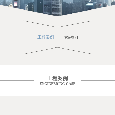
品牌介绍
仿古砖
铺砖宝
企业动态
工程案例
联系我们
素色砖
品牌故事
复刻·原石
高定云设计
产品解码
家装案例
招商加盟
原素木纹
品牌使命
光韵系列
在线留言
万象·彩岩
发展历程
金丝绒
电子画册
现代岩板
工程案例
家装案例
荣誉证书
星光现代砖
人才招聘
现代晶钻石
核心价值观
御品·通体大理石
授权门店
现代木纹砖
品牌视频
通体大理石瓷砖
经销商专区
御品臻石
工程案例
御品瓷木
印象派仿古砖
ENGINEERING CASE
瓷质玻化石
现代中板砖
内墙砖
SOFT柔光现代砖