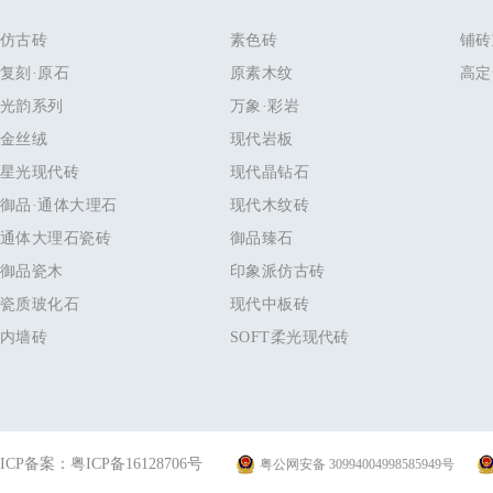
仿古砖
素色砖
铺砖
复刻·原石
原素木纹
高定
光韵系列
万象·彩岩
金丝绒
现代岩板
星光现代砖
现代晶钻石
御品·通体大理石
现代木纹砖
通体大理石瓷砖
御品臻石
御品瓷木
印象派仿古砖
瓷质玻化石
现代中板砖
内墙砖
SOFT柔光现代砖
ICP备案：
粤ICP备16128706号
粤公网安备 30994004998585949号