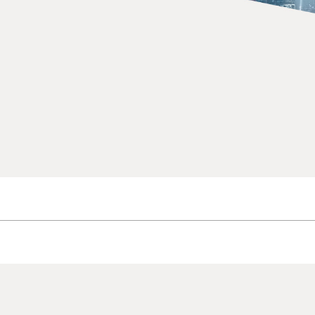
关于企业
产品中心
高配设计
新闻资讯
案例中心
服务专区