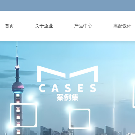
首页
关于企业
产品中心
高配设计
ut brand
duct Library
ign institute
ormation List
es
vice area