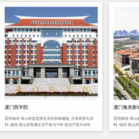
厦门医学院
厦门集美新
昆明德润·香山府是昆明五华区的新楼盘, 开发商暂无资
昆明德润·香山
料, 德润·香山府普通住宅产权为70年,商业产权为40年,
料, 德润·香山