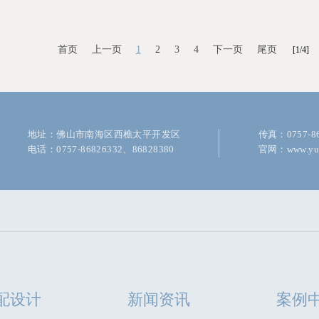
首页
上一页
1
2
3
4
下一页
尾页
[1/4]
地址：佛山市南海区西樵太平开发区
传真：0757-86
电话：0757-86826332、86828380
官网：www.yu-
配设计
新闻资讯
案例