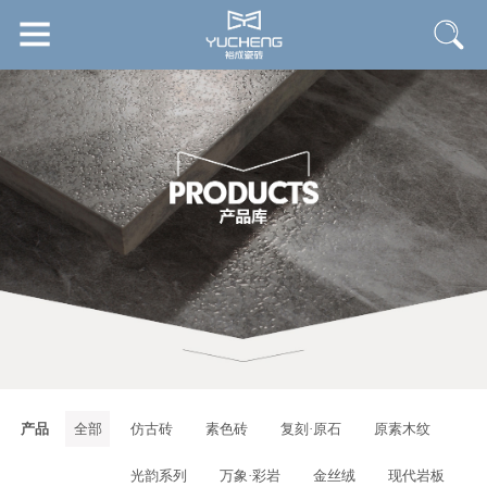
产品
全部
仿古砖
素色砖
复刻·原石
原素木纹
光韵系列
万象·彩岩
金丝绒
现代岩板