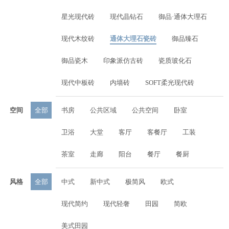
星光现代砖
现代晶钻石
御品·通体大理石
现代木纹砖
通体大理石瓷砖
御品臻石
御品瓷木
印象派仿古砖
瓷质玻化石
现代中板砖
内墙砖
SOFT柔光现代砖
空间
全部
书房
公共区域
公共空间
卧室
卫浴
大堂
客厅
客餐厅
工装
茶室
走廊
阳台
餐厅
餐厨
风格
全部
中式
新中式
极简风
欧式
现代简约
现代轻奢
田园
简欧
美式田园