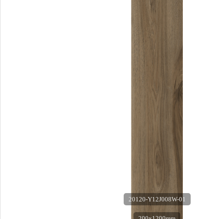
20120-Y12J008W-01
200x1200mm