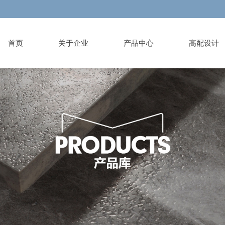
首页
关于企业
产品中心
高配设计
ut brand
duct Library
ign institute
ormation List
es
vice area