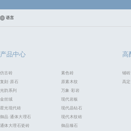
语言
产品中心
高
仿古砖
素色砖
铺砖
复刻·原石
原素木纹
高定
光韵系列
万象·彩岩
金丝绒
现代岩板
星光现代砖
现代晶钻石
御品·通体大理石
现代木纹砖
通体大理石瓷砖
御品臻石