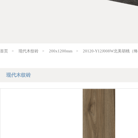
关于企业
产品中心
高配设计
新闻资讯
案例中心
服务专区
首页
现代木纹砖
200x1200mm
20120-Y12J008W北美胡桃（
>
>
>
现代木纹砖