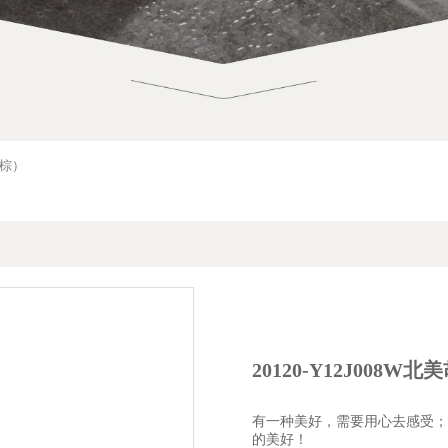
品牌介绍
仿古砖
铺砖宝
企业动态
工程案例
联系我们
素色砖
品牌故事
复刻·原石
高定云设计
产品解码
家装案例
招商加盟
原素木纹
品牌使命
光韵系列
在线留言
万象·彩岩
发展历程
金丝绒
电子画册
现代岩板
绛棕）
荣誉证书
星光现代砖
人才招聘
现代晶钻石
核心价值观
御品·通体大理石
授权门店
现代木纹砖
品牌视频
通体大理石瓷砖
经销商专区
御品臻石
御品瓷木
印象派仿古砖
瓷质玻化石
现代中板砖
20120-Y12J008
内墙砖
SOFT柔光现代砖
有一种美好，需要用心去感受；
的美好！